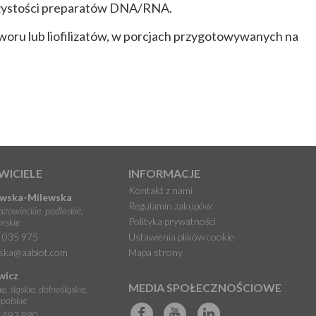
i czystości preparatów DNA/RNA.
woru lub liofilizatów, w porcjach przygotowywanych na
WICIELE
INFORMACJE
Kontakt z nami
owska-Milewska
Regulamin zakupów
azowieckie, podlaskie,
Polityka prywatności
rskie
 035 975
Ustawienia plików cookie
ska@aabiot.com
Mapa strony
wicz
MEDIA SPOŁECZNOŚCIOWE
, śląskie, dolnośląskie,
opolskie
 497 890