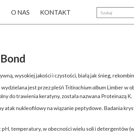
I
O NAS
KONTAKT
 Bond
ną, wysokiej jakości i czystości, białą jak śnieg, rekomb
wydzielana jest przez pleśń
Tritirachium album
Limber w ob
ny do trawienia keratyny, została nazwana Proteinazą K.
 atak nukleofilowy na wiązanie peptydowe. Badania kryst
ie: pH, temperatury, w obecności wielu soli i detergentów