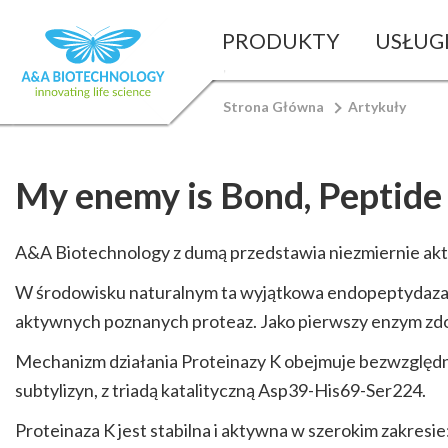
PRODUKTY
USŁUG
Strona Główna
Artykuły
My enemy is Bond, Peptide
A&A Biotechnology z dumą przedstawia niezmiernie aktyw
W środowisku naturalnym ta wyjątkowa endopeptydaza 
aktywnych poznanych proteaz. Jako pierwszy enzym zdol
Mechanizm działania Proteinazy K obejmuje bezwzględny
subtylizyn, z triadą katalityczną
Asp39-His69-Ser224.
Proteinaza K jest stabilna i aktywna w szerokim zakres