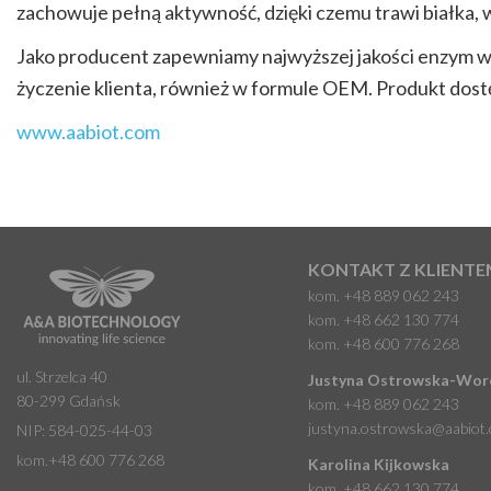
zachowuje pełną aktywność, dzięki czemu trawi białka, 
Jako producent zapewniamy najwyższej jakości enzym w 
życzenie klienta, również w formule OEM. Produkt dostę
www.aabiot.com
KONTAKT Z KLIENTE
kom.
+48 889 062 243
kom.
+48 662 130 774
kom.
+48 600 776 268
ul. Strzelca 40
Justyna Ostrowska-Wor
80-299 Gdańsk
kom.
+48 889 062 243
justyna.ostrowska@aabiot
NIP: 584-025-44-03
kom.
+48 600 776 268
Karolina Kijkowska
kom.
+48 662 130 774