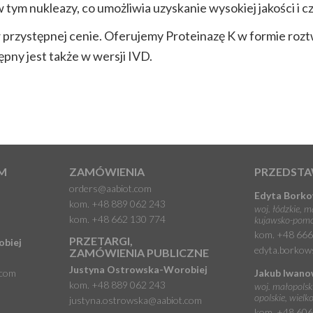
w tym nukleazy, co umożliwia uzyskanie wysokiej jakości 
przystępnej cenie. Oferujemy Proteinazę K w formie rozt
pny jest także w wersji IVD.
M
ZAMÓWIENIA
PRZEDSTA
orders@aabiot.com
Edyta Bork
kom.
+48 889 062 243
woj. łódzkie, m
kom.
+48 662 130 774
kujawsko-pomo
kom.
+48 666
PRZETARGI,
obiej
edyta.borkow
ZAMÓWIENIA PUBLICZNE
Justyna Ostrowska-Worobiej
.com
Jakub Iwano
kom.
+48 889 062 243
woj. małopolskie
opolskie, wielk
justyna.ostrowska@aabiot.com
kom.
+48 606