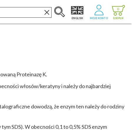
0
ENGLISH
MOJE KONTO
0,00 PLN
inowaną Proteinazę K.
ecności włosów/keratyny i należy do najbardziej
alograficzne dowodzą, że enzym ten należy do rodziny
 (w tym SDS). W obecności 0,1 to 0,5% SDS enzym