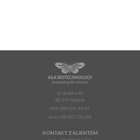
ul. Strzelca 40
80-299 Gdańsk
NIP: 584-025-44-03
kom.
+48 600 776 268
KONTAKT Z KLIENTEM