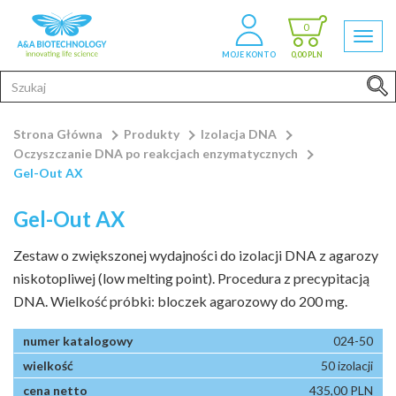
0
MOJE KONTO
0,00 PLN
Strona Główna
Produkty
Izolacja DNA
Oczyszczanie DNA po reakcjach enzymatycznych
Gel-Out AX
Gel-Out AX
Zestaw o zwiększonej wydajności do izolacji DNA z agarozy
niskotopliwej (low melting point). Procedura z precypitacją
DNA. Wielkość próbki: bloczek agarozowy do 200 mg.
024-50
50 izolacji
435,00 PLN