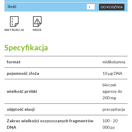
DO KOSZYKA
INSTRUKCJA
MSDS
Specyfikacja
format
midikolumna
pojemność złoża
10 µg DNA
bloczek
wielkość próbki
agarozy do
200 mg
objętość elucji
precypitacja
Zakres wielkości oczyszczanych fragmentów
100 - 20
DNA
000 pz