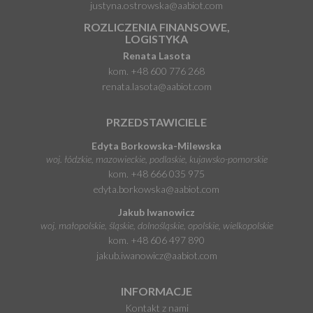
justyna.ostrowska@aabiot.com
ROZLICZENIA FINANSOWE,
LOGISTYKA
Renata Lasota
kom.
+48 600 776 268
renata.lasota@aabiot.com
PRZEDSTAWICIELE
Edyta Borkowska-Milewska
woj. łódzkie, mazowieckie, podlaskie, kujawsko-pomorskie
kom.
+48 666 035 975
edyta.borkowska@aabiot.com
Jakub Iwanowicz
woj. małopolskie, śląskie, dolnośląskie, opolskie, wielkopolskie
kom.
+48 606 497 890
jakub.iwanowicz@aabiot.com
INFORMACJE
Kontakt z nami